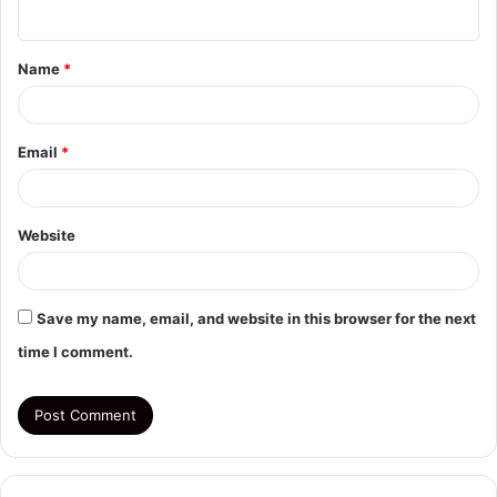
n
t
Name
*
*
Email
*
Website
Save my name, email, and website in this browser for the next
time I comment.