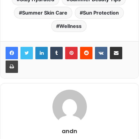
Summer Skin Care
Sun Protection
Wellness
LinkedIn
Tumblr
Pinterest
Reddit
VKontakte
Share via Email
Print
andn