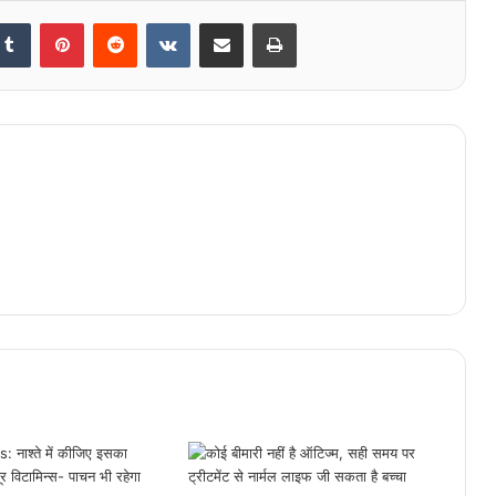
kedIn
Tumblr
Pinterest
Reddit
VKontakte
Share via Email
Print