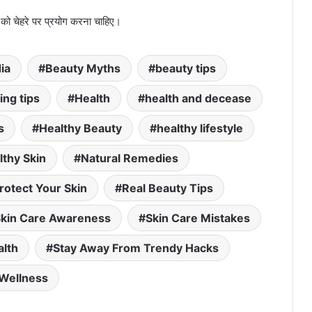
 को चेहरे पर प्रयोग करना चाहिए।
ia
Beauty Myths
beauty tips
ng tips
Health
health and decease
s
Healthy Beauty
healthy lifestyle
lthy Skin
Natural Remedies
rotect Your Skin
Real Beauty Tips
kin Care Awareness
Skin Care Mistakes
alth
Stay Away From Trendy Hacks
Wellness