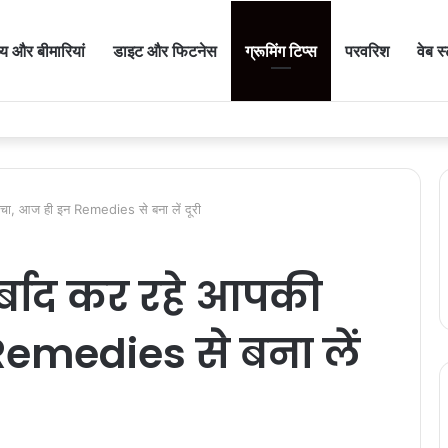
थ्य और बीमारियां
डाइट और फिटनेस
ग्रूमिंग टिप्स
परवरिश
वेब स
चा, आज ही इन Remedies से बना लें दूरी
्बाद कर रहे आपकी
Remedies से बना लें