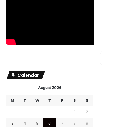
Calendar
August 2026
M
T
W
T
F
S
S
1
2
3
4
5
6
7
8
9