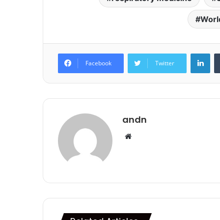
Worl
Lin
Facebook
Twitter
andn
Website