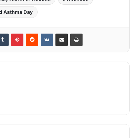
d Asthma Day
kedIn
Tumblr
Pinterest
Reddit
VKontakte
Share via Email
Print