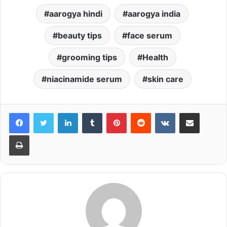
aarogya hindi
aarogya india
beauty tips
face serum
grooming tips
Health
niacinamide serum
skin care
LinkedIn
Tumblr
Pinterest
Reddit
VKontakte
Share via Email
Print