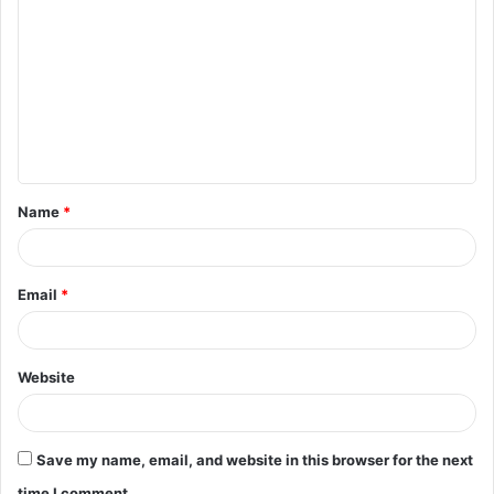
o
m
m
e
n
t
Name
*
*
Email
*
Website
Save my name, email, and website in this browser for the next
time I comment.