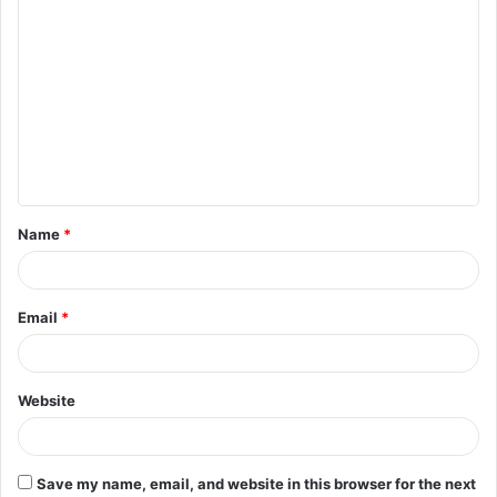
C
o
m
m
e
n
t
Name
*
*
Email
*
Website
Save my name, email, and website in this browser for the next