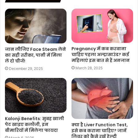
Pregnancy में कब करवाना
जान लीजिए Face Steam लेने
चाहिए पहला अल्ट्रासाउंड? कई
का सही तरीका, पानी में मिला
महिलाएं इस बात से हैं अनजान
लें दो चीजें!
March 28, 2025
December 29, 2025
Kalonji Benefits: सुबह खाली
पेट खाइए कलौंजी, इन
क्या है Liver Function Test,
बीमारियों में मिलेगा फायदा
इसे कब कराना चाहिए? जानें
लिवर को कैसे रखें हेल्दी
March 6, 2026