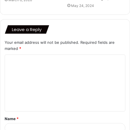
May 24, 2024
Leave a Reply
Your email address will not be published.
Required fields are
marked
*
C
o
m
m
e
n
t
Name
*
*