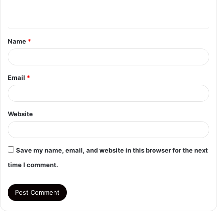
n
t
Name
*
*
Email
*
Website
Save my name, email, and website in this browser for the next
time I comment.