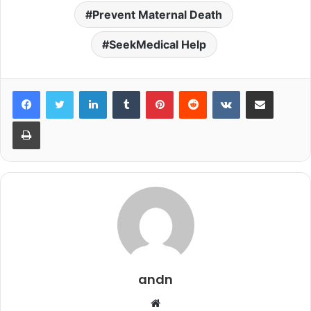
Prevent Maternal Death
SeekMedical Help
LinkedIn
Tumblr
Pinterest
Reddit
VKontakte
Share via Email
Print
andn
Website