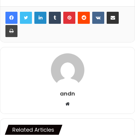
LinkedIn
Tumblr
Pinterest
Reddit
VKontakte
Share via Email
Print
andn
Website
Related Articles