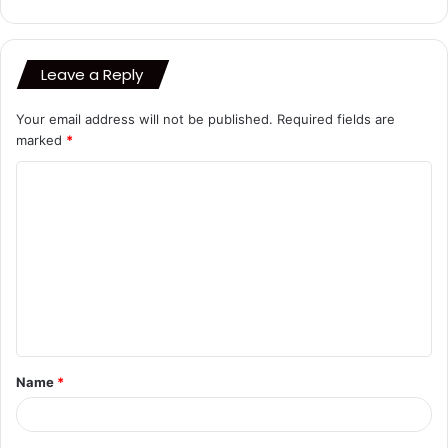
Leave a Reply
Your email address will not be published.
Required fields are
marked
*
C
o
m
m
e
n
t
Name
*
*